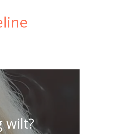
line
g wilt?