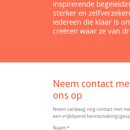
inspirerende begeleidin
sterker en zelfverzeke
iedereen die klaar is o
creëren waar ze van dr
Neem contact me
ons op
Neem vandaag nog contact met me
een vrijblijvend kennismakingsgesp
Naam *