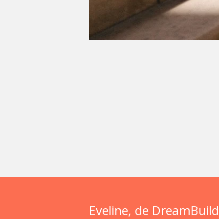
Eveline, de DreamBuild