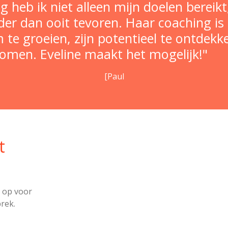
g heb ik niet alleen mijn doelen bereik
rder dan ooit tevoren. Haar coaching i
m te groeien, zijn potentieel te ontdekk
omen. Eveline maakt het mogelijk!"
[Paul
t
 op voor
rek.