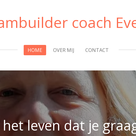
ambuilder coach Eve
HOME
OVER MIJ
CONTACT
j het leven dat je graa