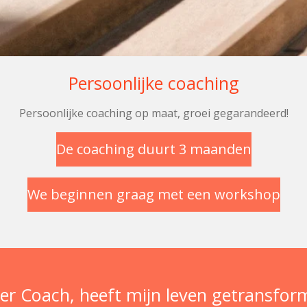
Persoonlijke coaching
Persoonlijke coaching op maat, groei gegarandeerd!
De coaching duurt 3 maanden
We beginnen graag met een workshop
er Coach, heeft mijn leven getransfor