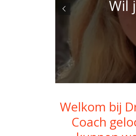
Wil
Welkom bij D
Coach gelo