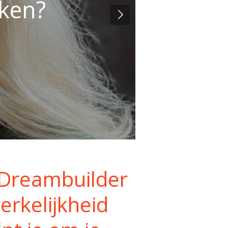
ken?
 Dreambuilder
rkelijkheid